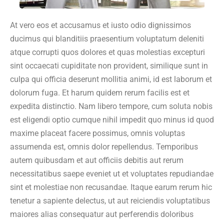
At vero eos et accusamus et iusto odio dignissimos
ducimus qui blanditiis praesentium voluptatum deleniti
atque corrupti quos dolores et quas molestias excepturi
sint occaecati cupiditate non provident, similique sunt in
culpa qui officia deserunt mollitia animi, id est laborum et
dolorum fuga. Et harum quidem rerum facilis est et
expedita distinctio. Nam libero tempore, cum soluta nobis
est eligendi optio cumque nihil impedit quo minus id quod
maxime placeat facere possimus, omnis voluptas
assumenda est, omnis dolor repellendus. Temporibus
autem quibusdam et aut officiis debitis aut rerum
necessitatibus saepe eveniet ut et voluptates repudiandae
sint et molestiae non recusandae. Itaque earum rerum hic
tenetur a sapiente delectus, ut aut reiciendis voluptatibus
maiores alias consequatur aut perferendis doloribus